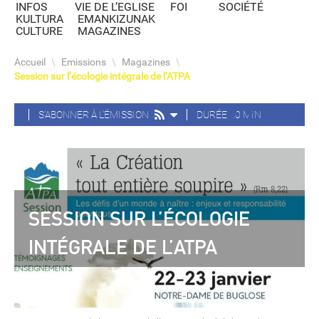
INFOS
VIE DE L’EGLISE
FOI
SOCIÉTÉ
KULTURA
EMANKIZUNAK
CULTURE
MAGAZINES
Accueil
\
Emissions
\
Magazines
\
Session sur l’écologie intégrale de l’ATPA
S'ABONNER À L'ÉMISSION
DURÉE 40 MIN
SESSION SUR L’ÉCOLOGIE
INTÉGRALE DE L’ATPA