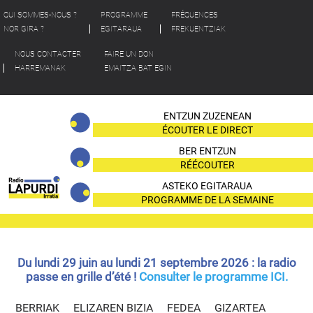
QUI SOMMES-NOUS ?
PROGRAMME
FRÉQUENCES
NOR GIRA ?
EGITARAUA
FREKUENTZIAK
NOUS CONTACTER
FAIRE UN DON
HARREMANAK
EMAITZA BAT EGIN
ENTZUN ZUZENEAN
ÉCOUTER LE DIRECT
BER ENTZUN
RÉÉCOUTER
ASTEKO EGITARAUA
PROGRAMME DE LA SEMAINE
Du lundi 29 juin au lundi 21 septembre 2026 : la radio
passe en grille d’été !
Consulter le programme ICI.
BERRIAK
ELIZAREN BIZIA
FEDEA
GIZARTEA