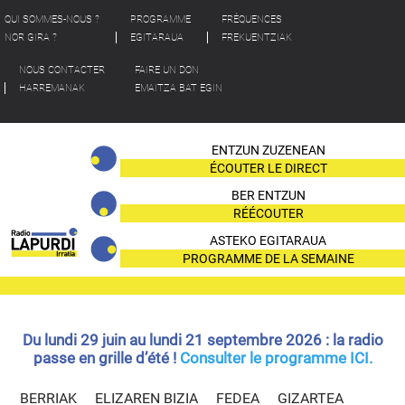
QUI SOMMES-NOUS ?
PROGRAMME
FRÉQUENCES
NOR GIRA ?
EGITARAUA
FREKUENTZIAK
NOUS CONTACTER
FAIRE UN DON
HARREMANAK
EMAITZA BAT EGIN
ENTZUN ZUZENEAN
ÉCOUTER LE DIRECT
BER ENTZUN
RÉÉCOUTER
ASTEKO EGITARAUA
PROGRAMME DE LA SEMAINE
Du lundi 29 juin au lundi 21 septembre 2026 : la radio
passe en grille d’été !
Consulter le programme ICI.
BERRIAK
ELIZAREN BIZIA
FEDEA
GIZARTEA