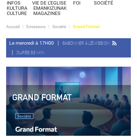
INFOS
VIE DE L’EGLISE
FOI
SOCIÉTÉ
KULTURA
EMANKIZUNAK
CULTURE
MAGAZINES
Accueil
\
Emissions
\
Société
\
Grand Format
Le mercredi à 17H00
S'ABONNER À L'ÉMISSION
DURÉE 55 MIN
GRAND FORMAT