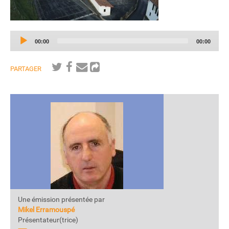
Audio
Current
Total
00:00
00:00
Player
time
duration
PARTAGER
Une émission présentée par
Mikel Erramouspé
Présentateur(trice)