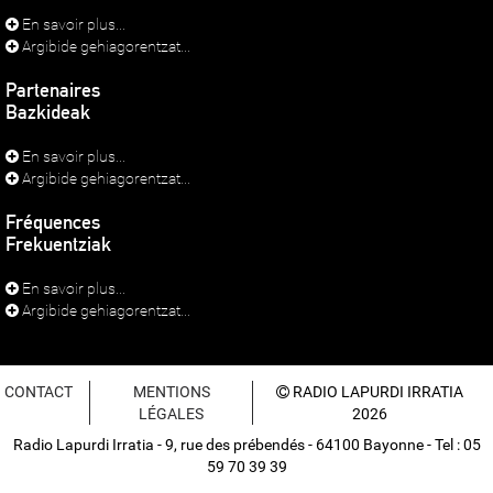
En savoir plus...
Argibide gehiagorentzat...
Partenaires
Bazkideak
En savoir plus...
Argibide gehiagorentzat...
Fréquences
Frekuentziak
En savoir plus...
Argibide gehiagorentzat...
CONTACT
MENTIONS
RADIO LAPURDI IRRATIA
LÉGALES
2026
Radio Lapurdi Irratia - 9, rue des prébendés - 64100 Bayonne - Tel : 05
59 70 39 39