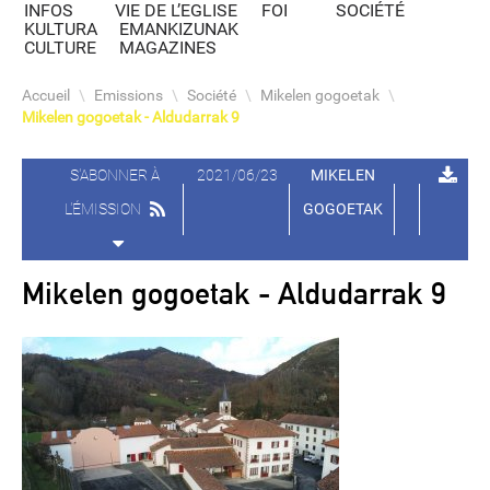
INFOS
VIE DE L’EGLISE
FOI
SOCIÉTÉ
KULTURA
EMANKIZUNAK
CULTURE
MAGAZINES
Accueil
\
Emissions
\
Société
\
Mikelen gogoetak
\
Mikelen gogoetak - Aldudarrak 9
S'ABONNER À
2021/06/23
MIKELEN
L'ÉMISSION
GOGOETAK
Mikelen gogoetak - Aldudarrak 9