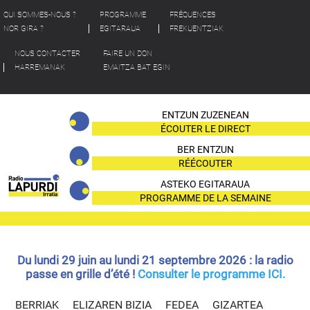
QUI SOMMES-NOUS ?
PROGRAMME
FRÉQUENCES
NOR GIRA ?
EGITARAUA
FREKUENTZIAK
NOUS CONTACTER
FAIRE UN DON
HARREMANAK
EMAITZA BAT EGIN
ENTZUN ZUZENEAN
ÉCOUTER LE DIRECT
BER ENTZUN
RÉÉCOUTER
ASTEKO EGITARAUA
PROGRAMME DE LA SEMAINE
Du lundi 29 juin au lundi 21 septembre 2026 : la radio
passe en grille d’été !
Consulter le programme ICI.
BERRIAK
ELIZAREN BIZIA
FEDEA
GIZARTEA