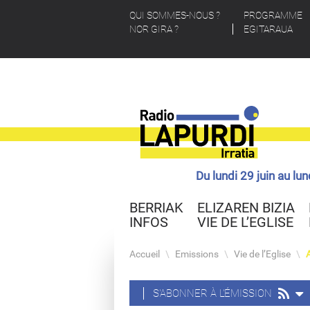
QUI SOMMES-NOUS ?
PROGRAMME
NOR GIRA ?
EGITARAUA
Du lundi 29 juin au lu
BERRIAK
ELIZAREN BIZIA
INFOS
VIE DE L’EGLISE
Accueil
\
Emissions
\
Vie de l’Eglise
\
S'ABONNER À L'ÉMISSION