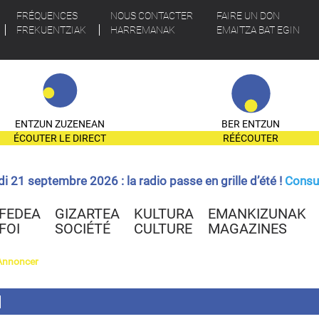
FRÉQUENCES
NOUS CONTACTER
FAIRE UN DON
FREKUENTZIAK
HARREMANAK
EMAITZA BAT EGIN
ENTZUN ZUZENEAN
BER ENTZUN
ÉCOUTER LE DIRECT
RÉÉCOUTER
ndi 21 septembre 2026 : la radio passe en grille d’été !
Consul
FEDEA
GIZARTEA
KULTURA
EMANKIZUNAK
FOI
SOCIÉTÉ
CULTURE
MAGAZINES
Annoncer