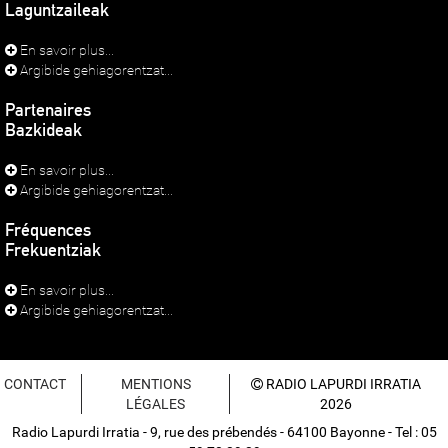
Laguntzaileak
En savoir plus...
Argibide gehiagorentzat...
Partenaires
Bazkideak
En savoir plus...
Argibide gehiagorentzat...
Fréquences
Frekuentziak
En savoir plus...
Argibide gehiagorentzat...
CONTACT
MENTIONS
RADIO LAPURDI IRRATIA
LÉGALES
2026
Radio Lapurdi Irratia - 9, rue des prébendés - 64100 Bayonne - Tel : 05