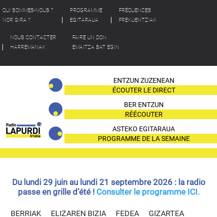
QUI SOMMES-NOUS ?
PROGRAMME
FRÉQUENCES
NOR GIRA ?
EGITARAUA
FREKUENTZIAK
NOUS CONTACTER
FAIRE UN DON
HARREMANAK
EMAITZA BAT EGIN
ENTZUN ZUZENEAN
ÉCOUTER LE DIRECT
BER ENTZUN
RÉÉCOUTER
ASTEKO EGITARAUA
PROGRAMME DE LA SEMAINE
Du lundi 29 juin au lundi 21 septembre 2026 : la radio
passe en grille d’été !
Consulter le programme ICI.
BERRIAK
ELIZAREN BIZIA
FEDEA
GIZARTEA