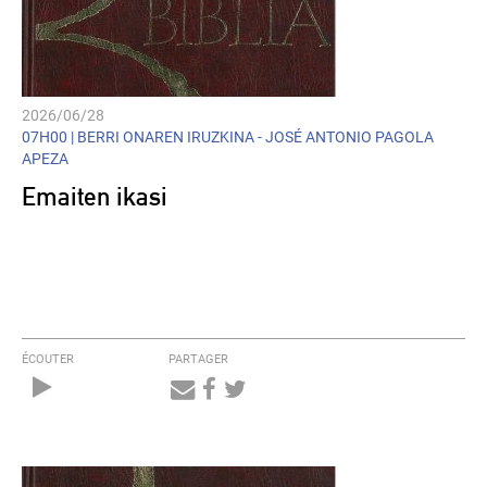
2026/06/28
07H00 |
BERRI ONAREN IRUZKINA - JOSÉ ANTONIO PAGOLA
APEZA
Emaiten ikasi
ÉCOUTER
PARTAGER
Audio
Player