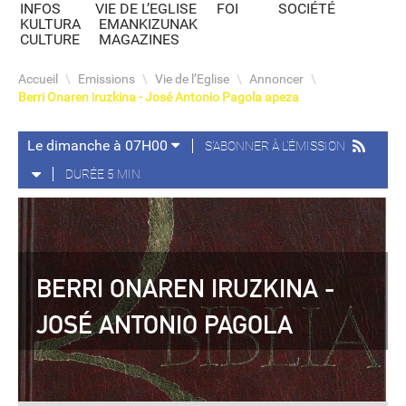
INFOS
VIE DE L’EGLISE
FOI
SOCIÉTÉ
KULTURA
EMANKIZUNAK
CULTURE
MAGAZINES
Accueil
\
Emissions
\
Vie de l’Eglise
\
Annoncer
\
Berri Onaren iruzkina - José Antonio Pagola apeza
Le dimanche à 07H00
S'ABONNER À L'ÉMISSION
DURÉE 5 MIN
BERRI ONAREN IRUZKINA -
JOSÉ ANTONIO PAGOLA
APEZA