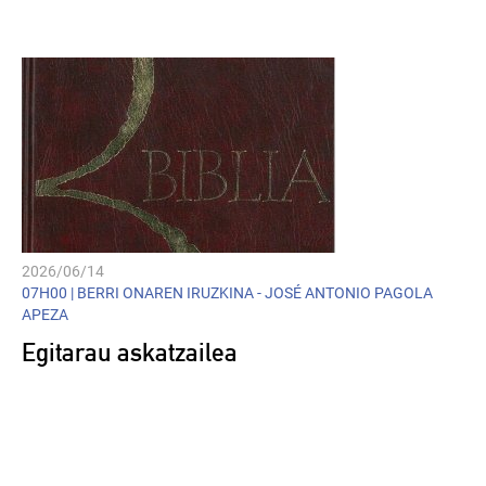
Player
2026/06/14
07H00 |
BERRI ONAREN IRUZKINA - JOSÉ ANTONIO PAGOLA
APEZA
Egitarau askatzailea