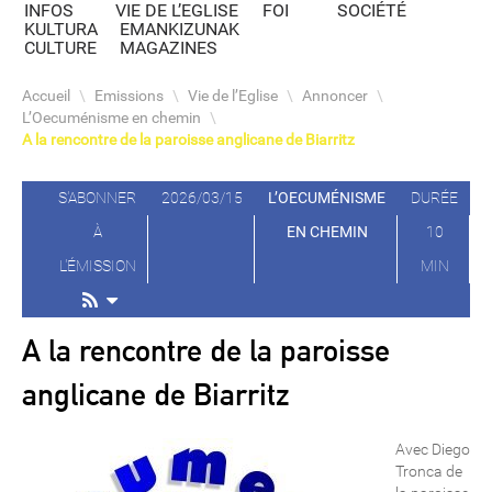
INFOS
VIE DE L’EGLISE
FOI
SOCIÉTÉ
KULTURA
EMANKIZUNAK
CULTURE
MAGAZINES
Accueil
\
Emissions
\
Vie de l’Eglise
\
Annoncer
\
L’Oecuménisme en chemin
\
A la rencontre de la paroisse anglicane de Biarritz
S'ABONNER
2026/03/15
L’OECUMÉNISME
DURÉE
À
EN CHEMIN
10
L'ÉMISSION
MIN
A la rencontre de la paroisse
anglicane de Biarritz
Avec Diego
Tronca de