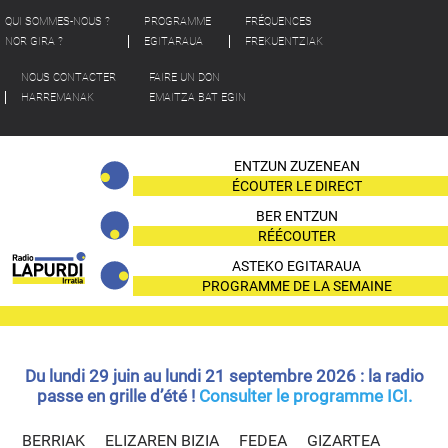
QUI SOMMES-NOUS ?
PROGRAMME
FRÉQUENCES
NOR GIRA ?
EGITARAUA
FREKUENTZIAK
NOUS CONTACTER
FAIRE UN DON
HARREMANAK
EMAITZA BAT EGIN
ENTZUN ZUZENEAN
ÉCOUTER LE DIRECT
BER ENTZUN
RÉÉCOUTER
ASTEKO EGITARAUA
PROGRAMME DE LA SEMAINE
Du lundi 29 juin au lundi 21 septembre 2026 : la radio
passe en grille d’été !
Consulter le programme ICI.
BERRIAK
ELIZAREN BIZIA
FEDEA
GIZARTEA