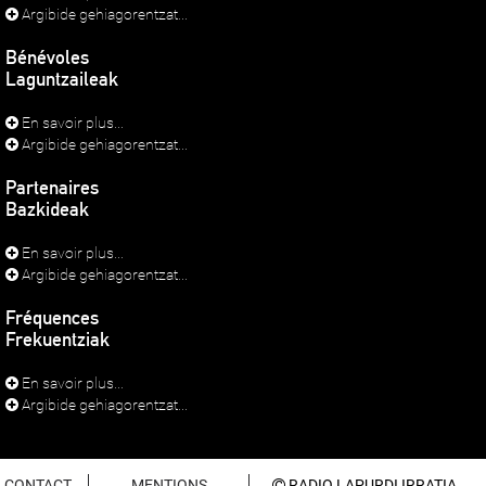
Argibide gehiagorentzat...
Bénévoles
Laguntzaileak
En savoir plus...
Argibide gehiagorentzat...
Partenaires
Bazkideak
En savoir plus...
Argibide gehiagorentzat...
Fréquences
Frekuentziak
En savoir plus...
Argibide gehiagorentzat...
CONTACT
MENTIONS
RADIO LAPURDI IRRATIA