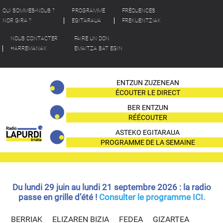
QUI SOMMES-NOUS ?
PROGRAMME
FRÉQUENCES
NOR GIRA ?
EGITARAUA
FREKUENTZIAK
NOUS CONTACTER
FAIRE UN DON
HARREMANAK
EMAITZA BAT EGIN
ENTZUN ZUZENEAN
ÉCOUTER LE DIRECT
BER ENTZUN
RÉÉCOUTER
ASTEKO EGITARAUA
PROGRAMME DE LA SEMAINE
Du lundi 29 juin au lundi 21 septembre 2026 : la radio
passe en grille d’été !
Consulter le programme ICI.
BERRIAK
ELIZAREN BIZIA
FEDEA
GIZARTEA