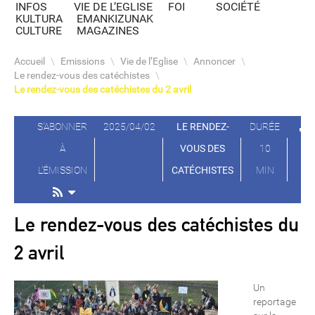
INFOS
VIE DE L’EGLISE
FOI
SOCIÉTÉ
KULTURA
EMANKIZUNAK
CULTURE
MAGAZINES
Accueil
\
Emissions
\
Vie de l’Eglise
\
Annoncer
\
Le rendez-vous des catéchistes
\
Le rendez-vous des catéchistes du 2 avril
S'ABONNER
2025/04/02
LE RENDEZ-
DURÉE
À
VOUS DES
10
L'ÉMISSION
CATÉCHISTES
MIN
Le rendez-vous des catéchistes du
2 avril
Un
reportage