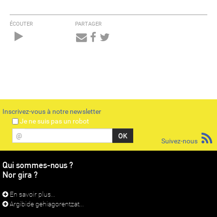
ÉCOUTER
PARTAGER
Audio
Player
Inscrivez-vous à notre newsletter
Je ne suis pas un robot
@
Suivez-nous
Qui sommes-nous ?
Nor gira ?
En savoir plus...
Argibide gehiagorentzat...