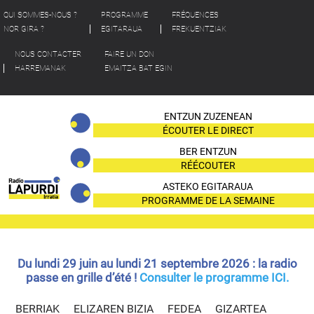
QUI SOMMES-NOUS ?
PROGRAMME
FRÉQUENCES
NOR GIRA ?
EGITARAUA
FREKUENTZIAK
NOUS CONTACTER
FAIRE UN DON
HARREMANAK
EMAITZA BAT EGIN
ENTZUN ZUZENEAN
ÉCOUTER LE DIRECT
BER ENTZUN
RÉÉCOUTER
ASTEKO EGITARAUA
PROGRAMME DE LA SEMAINE
Du lundi 29 juin au lundi 21 septembre 2026 : la radio
passe en grille d’été !
Consulter le programme ICI.
BERRIAK
ELIZAREN BIZIA
FEDEA
GIZARTEA