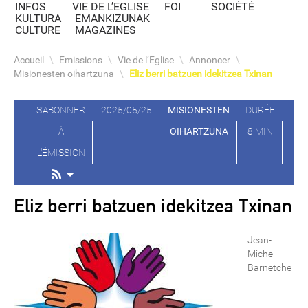
INFOS
VIE DE L’EGLISE
FOI
SOCIÉTÉ
KULTURA
EMANKIZUNAK
CULTURE
MAGAZINES
Accueil
\
Emissions
\
Vie de l’Eglise
\
Annoncer
\
Misionesten oihartzuna
\
Eliz berri batzuen idekitzea Txinan
S'ABONNER
2025/05/25
MISIONESTEN
DURÉE
À
OIHARTZUNA
8 MIN
L'ÉMISSION
Eliz berri batzuen idekitzea Txinan
Jean-
Michel
Barnetche