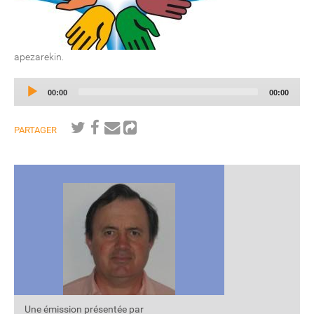
apezarekin.
Audio
Current
Total
00:00
00:00
Player
time
duration
PARTAGER
Une émission présentée par