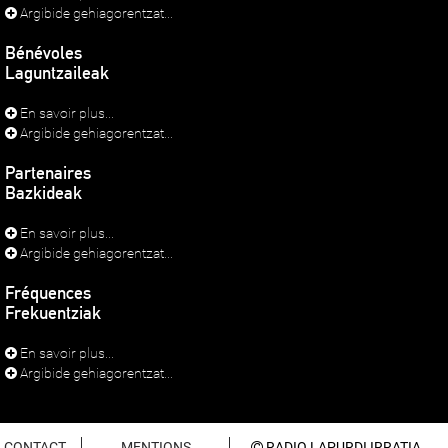
Argibide gehiagorentzat...
Bénévoles
Laguntzaileak
En savoir plus...
Argibide gehiagorentzat...
Partenaires
Bazkideak
En savoir plus...
Argibide gehiagorentzat...
Fréquences
Frekuentziak
En savoir plus...
Argibide gehiagorentzat...
CONTACT
MENTIONS
RADIO LAPURDI IRRATIA