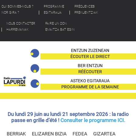
QUI SOMMES-NOUS ?
PROGRAMME
FRÉQUENCES
NOR GIRA ?
EGITARAUA
FREKUENTZIAK
NOUS CONTACTER
FAIRE UN DON
HARREMANAK
EMAITZA BAT EGIN
ENTZUN ZUZENEAN
ÉCOUTER LE DIRECT
BER ENTZUN
RÉÉCOUTER
ASTEKO EGITARAUA
PROGRAMME DE LA SEMAINE
Du lundi 29 juin au lundi 21 septembre 2026 : la radio
passe en grille d’été !
Consulter le programme ICI.
BERRIAK
ELIZAREN BIZIA
FEDEA
GIZARTEA