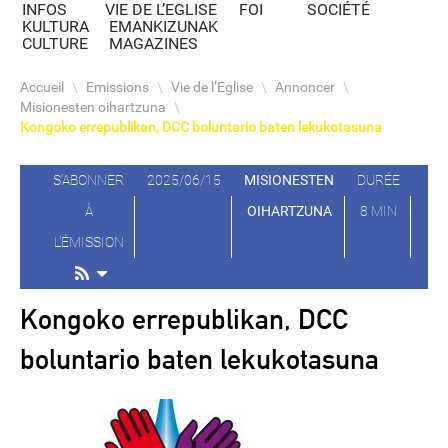
INFOS
VIE DE L’EGLISE
FOI
SOCIÉTÉ
KULTURA
EMANKIZUNAK
CULTURE
MAGAZINES
Accueil
\
Emissions
\
Vie de l’Eglise
\
Annoncer
\
Misionesten oihartzuna
\
Kongoko errepublikan, DCC boluntario baten lekukotasuna
S'ABONNER
2025/06/15
MISIONESTEN
DURÉE
À
OIHARTZUNA
8 MIN
L'ÉMISSION
Kongoko errepublikan, DCC
boluntario baten lekukotasuna