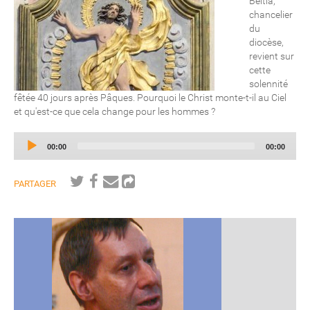
Beitia,
chancelier
du
diocèse,
revient sur
cette
solennité
fêtée 40 jours après Pâques. Pourquoi le Christ monte-t-il au Ciel
et qu'est-ce que cela change pour les hommes ?
Audio
Current
Total
00:00
00:00
Player
time
duration
PARTAGER