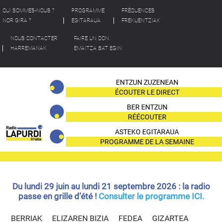
QUI SOMMES-NOUS ?
PROGRAMME
FRÉQUENCES
NOR GIRA ?
EGITARAUA
FREKUENTZIAK
NOUS CONTACTER
FAIRE UN DON
HARREMANAK
EMAITZA BAT EGIN
ENTZUN ZUZENEAN
ÉCOUTER LE DIRECT
BER ENTZUN
RÉÉCOUTER
ASTEKO EGITARAUA
PROGRAMME DE LA SEMAINE
Du lundi 29 juin au lundi 21 septembre 2026 : la radio
passe en grille d’été !
Consulter le programme ICI.
BERRIAK
ELIZAREN BIZIA
FEDEA
GIZARTEA