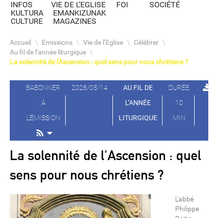
INFOS
VIE DE L’EGLISE
FOI
SOCIÉTÉ
KULTURA
EMANKIZUNAK
CULTURE
MAGAZINES
Accueil
\
Emissions
\
Vie de l’Eglise
\
Célébrer
\
Au fil de l’année liturgique
\
La solennité de l'Ascension : quel sens pour nous chrétiens ?
S'ABONNER
2026/05/14
AU FIL DE
DURÉE
À
L’ANNÉE
10
L'ÉMISSION
LITURGIQUE
MIN
La solennité de l'Ascension : quel
sens pour nous chrétiens ?
L'abbé
Philippe