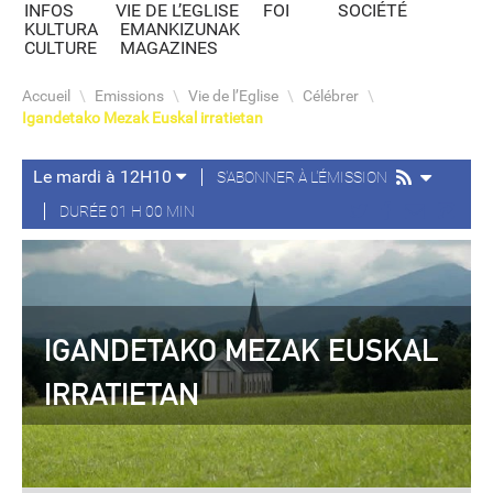
INFOS
VIE DE L’EGLISE
FOI
SOCIÉTÉ
KULTURA
EMANKIZUNAK
CULTURE
MAGAZINES
Accueil
\
Emissions
\
Vie de l’Eglise
\
Célébrer
\
Igandetako Mezak Euskal irratietan
Le mardi à 12H10
S'ABONNER À L'ÉMISSION
DURÉE 01 H 00 MIN
IGANDETAKO MEZAK EUSKAL
IRRATIETAN