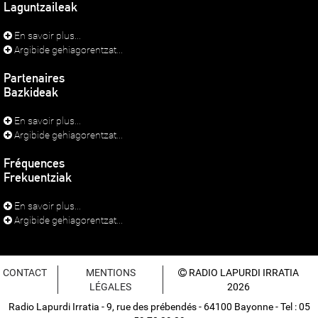
Laguntzaileak
En savoir plus...
Argibide gehiagorentzat...
Partenaires
Bazkideak
En savoir plus...
Argibide gehiagorentzat...
Fréquences
Frekuentziak
En savoir plus...
Argibide gehiagorentzat...
CONTACT
MENTIONS
RADIO LAPURDI IRRATIA
LÉGALES
2026
Radio Lapurdi Irratia - 9, rue des prébendés - 64100 Bayonne - Tel : 05