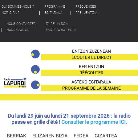
QUI SOMMES-NOUS ?
PROGRAMME
FRÉQUENCES
NOR GIRA ?
EGITARAUA
FREKUENTZIAK
NOUS CONTACTER
FAIRE UN DON
HARREMANAK
EMAITZA BAT EGIN
ENTZUN ZUZENEAN
ÉCOUTER LE DIRECT
BER ENTZUN
RÉÉCOUTER
ASTEKO EGITARAUA
PROGRAMME DE LA SEMAINE
Du lundi 29 juin au lundi 21 septembre 2026 : la radio
passe en grille d’été !
Consulter le programme ICI.
BERRIAK
ELIZAREN BIZIA
FEDEA
GIZARTEA