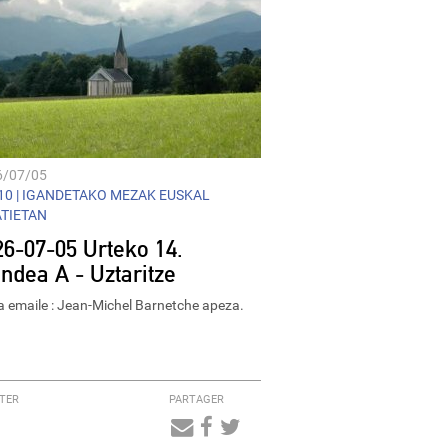
6/07/05
0 |
IGANDETAKO MEZAK EUSKAL
ATIETAN
26-07-05 Urteko 14.
andea A - Uztaritze
 emaile : Jean-Michel Barnetche apeza.
TER
PARTAGER
Audio