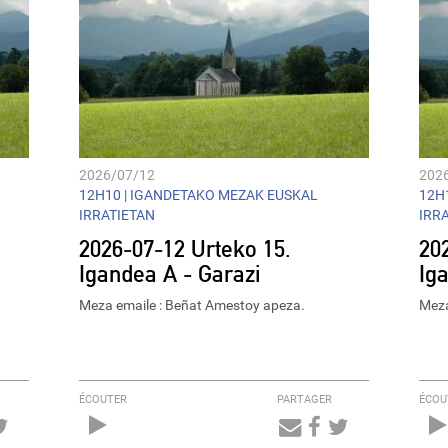
2026/07/12
202
12H10 |
IGANDETAKO MEZAK EUSKAL
12H1
IRRATIETAN
IRR
2026-07-12 Urteko 15.
20
Igandea A - Garazi
Ig
Meza emaile : Beñat Amestoy apeza.
Meza
ÉCOUTER
PARTAGER
ÉCOU
Audio