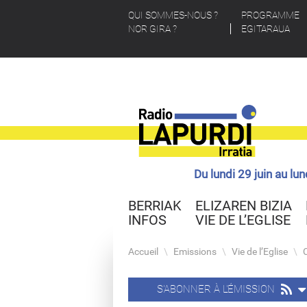
QUI SOMMES-NOUS ?
PROGRAMME
NOR GIRA ?
EGITARAUA
Du lundi 29 juin au lu
BERRIAK
ELIZAREN BIZIA
INFOS
VIE DE L’EGLISE
Accueil
\
Emissions
\
Vie de l’Eglise
\
S'ABONNER À L'ÉMISSION