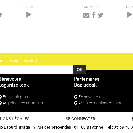
ÉCOUTER
PARTAGER
ÉCOU
Audio
Player
ne suis pas un robot
Bénévoles
Partenaires
Laguntzaileak
Bazkideak
En savoir plus...
En savoir plus...
Argibide gehiagorentzat...
Argibide gehiagorentzat...
TIONS LÉGALES
SE CONNECTER
o Lapurdi Irratia - 9, rue des prébendés - 64100 Bayonne - Tel : 05 59 70 