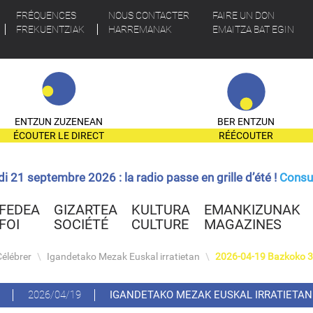
FRÉQUENCES
NOUS CONTACTER
FAIRE UN DON
FREKUENTZIAK
HARREMANAK
EMAITZA BAT EGIN
ENTZUN ZUZENEAN
BER ENTZUN
ÉCOUTER LE DIRECT
RÉÉCOUTER
ndi 21 septembre 2026 : la radio passe en grille d’été !
Consul
FEDEA
GIZARTEA
KULTURA
EMANKIZUNAK
FOI
SOCIÉTÉ
CULTURE
MAGAZINES
Célébrer
\
Igandetako Mezak Euskal irratietan
\
2026-04-19 Bazkoko 3.
2026/04/19
IGANDETAKO MEZAK EUSKAL IRRATIETAN