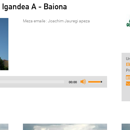
 Igandea A - Baiona
Meza emaile : Joachim Jauregi apeza
Un
El
Pr
Audio
Use
Total
00:00
Player
Up/Down
duration
Arrow
keys
to
increase
or
decrease
volume.