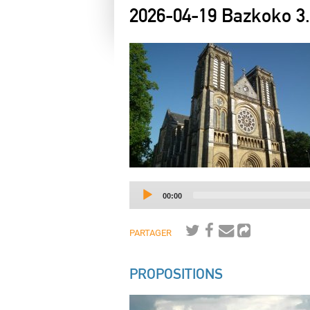
2026-04-19 Bazkoko 3.
Current
00:00
time
PARTAGER
PROPOSITIONS