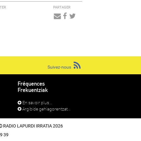
TER
PARTAGER
Audio
Player
Suivez-nous
Fréquences
Frekuentziak
En savoir plus...
Argibide gehiagorentzat...
RADIO LAPURDI IRRATIA 2026
39 39