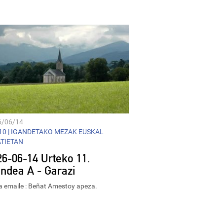
Player
6/06/14
0 |
IGANDETAKO MEZAK EUSKAL
ATIETAN
26-06-14 Urteko 11.
andea A - Garazi
 emaile : Beñat Amestoy apeza.