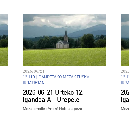
Player
2026/06/21
202
12H10 |
IGANDETAKO MEZAK EUSKAL
12H1
IRRATIETAN
IRR
2026-06-21 Urteko 12.
20
Igandea A - Urepele
Ig
Meza emaile : André Noblia apeza.
Meza