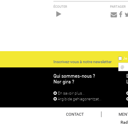
ÉCOUTER
PARTAGER
Audio
Player
Je 
Inscrivez-vous à notre newsletter
@
Qui sommes-nous ?
Nor gira ?
En savoir plus...
Argibide gehiagorentzat...
CONTACT
MEN
Radi