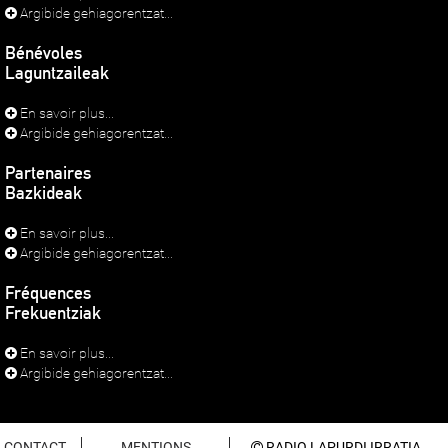
Argibide gehiagorentzat...
Bénévoles
Laguntzaileak
En savoir plus...
Argibide gehiagorentzat...
Partenaires
Bazkideak
En savoir plus...
Argibide gehiagorentzat...
Fréquences
Frekuentziak
En savoir plus...
Argibide gehiagorentzat...
CONTACT
MENTIONS
RADIO LAPURDI IRRATIA