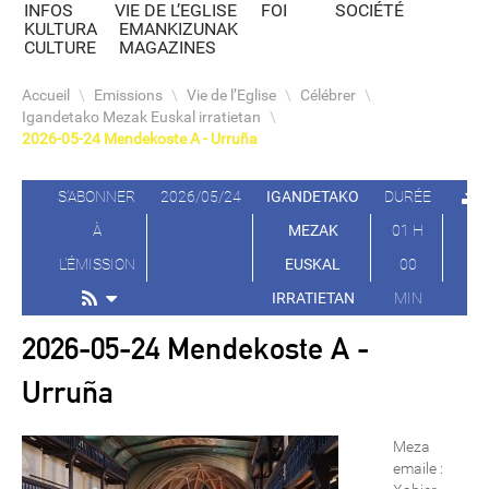
INFOS
VIE DE L’EGLISE
FOI
SOCIÉTÉ
KULTURA
EMANKIZUNAK
CULTURE
MAGAZINES
Accueil
\
Emissions
\
Vie de l’Eglise
\
Célébrer
\
Igandetako Mezak Euskal irratietan
\
2026-05-24 Mendekoste A - Urruña
S'ABONNER
2026/05/24
IGANDETAKO
DURÉE
À
MEZAK
01 H
L'ÉMISSION
EUSKAL
00
IRRATIETAN
MIN
2026-05-24 Mendekoste A -
Urruña
Meza
emaile :