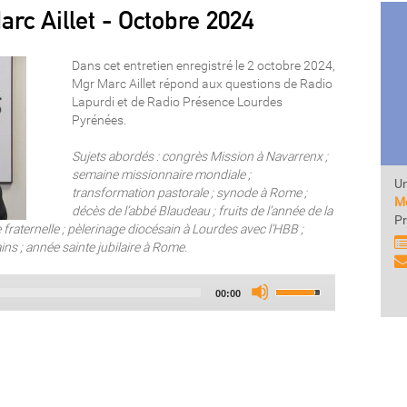
arc Aillet - Octobre 2024
Dans cet entretien enregistré le 2 octobre 2024,
Mgr Marc Aillet répond aux questions de Radio
Lapurdi et de Radio Présence Lourdes
Pyrénées.
Sujets abordés : congrès Mission à Navarrenx ;
semaine missionnaire mondiale ;
Un
transformation pastorale ; synode à Rome ;
Mo
décès de l’abbé Blaudeau ; fruits de l’année de la
Pr
ite fraternelle ; pèlerinage diocésain à Lourdes avec l’HBB ;
s ; année sainte jubilaire à Rome.
Audio
Use
Total
00:00
Player
Up/Down
duration
Arrow
keys
to
increase
or