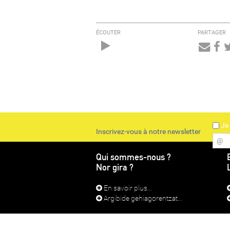
ÉCOUTER
PARTAGER
Audio
Player
Je 
Inscrivez-vous à notre newsletter
@
Qui sommes-nous ?
Nor gira ?
En savoir plus...
Argibide gehiagorentzat...
CONTACT
MEN