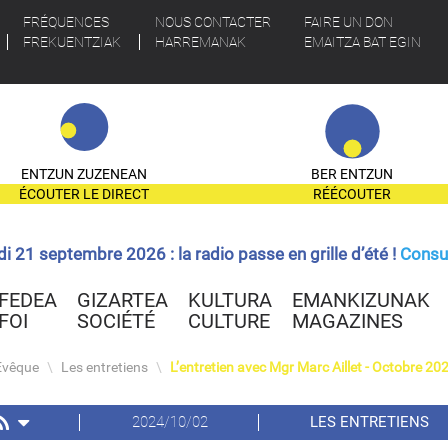
FRÉQUENCES
NOUS CONTACTER
FAIRE UN DON
FREKUENTZIAK
HARREMANAK
EMAITZA BAT EGIN
ENTZUN ZUZENEAN
BER ENTZUN
ÉCOUTER LE DIRECT
RÉÉCOUTER
ndi 21 septembre 2026 : la radio passe en grille d’été !
Consul
FEDEA
GIZARTEA
KULTURA
EMANKIZUNAK
FOI
SOCIÉTÉ
CULTURE
MAGAZINES
Evêque
\
Les entretiens
\
L’entretien avec Mgr Marc Aillet - Octobre 20
2024/10/02
LES ENTRETIENS