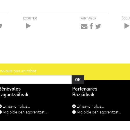
ÉCOUTER
PARTAGER
ÉCOU
Audio
Player
ne suis pas un robot
Bénévoles
Partenaires
Laguntzaileak
Bazkideak
En savoir plus...
En savoir plus...
Argibide gehiagorentzat...
Argibide gehiagorentzat...
TIONS LÉGALES
SE CONNECTER