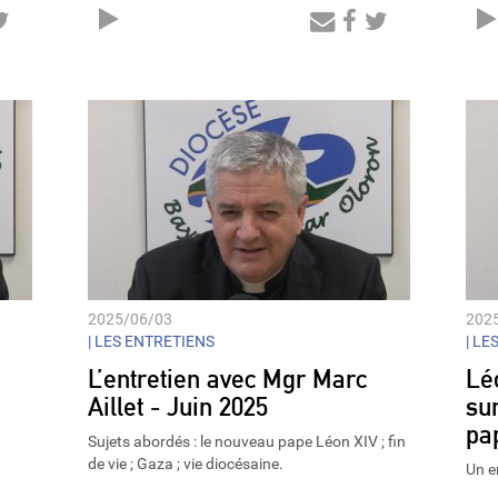
Audio
Player
2025/06/03
202
|
LES ENTRETIENS
|
LES
L’entretien avec Mgr Marc
Léo
Aillet - Juin 2025
su
pa
Sujets abordés : le nouveau pape Léon XIV ; fin
de vie ; Gaza ; vie diocésaine.
Un e