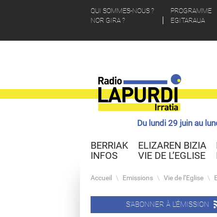
QUI SOMMES-NOUS ?
PROGRAMME
NOR GIRA ?
EGITARAUA
Du lundi 29 juin au lu
BERRIAK
ELIZAREN BIZIA
INFOS
VIE DE L’EGLISE
Accueil
\
Emissions
\
Vie de l’Eglise
\
S'ABONNER À L'ÉMISSION