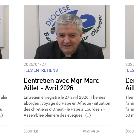
decrease
volume.
2026/04/27
202
|
LES ENTRETIENS
|
LES
L’entretien avec Mgr Marc
L’
Aillet - Avril 2026
Ai
alie
Entretien enregistré le 27 avril 2026. Thèmes
Thème
-
abordés : voyage du Pape en Afrique - situation
l’an
du
des chrétiens d’Orient - le Pape à Lourdes ? -
l’ann
…)
Assemblée plénière des évêques : (…)
50 m
ÉCOUTER
PARTAGER
ÉCOU