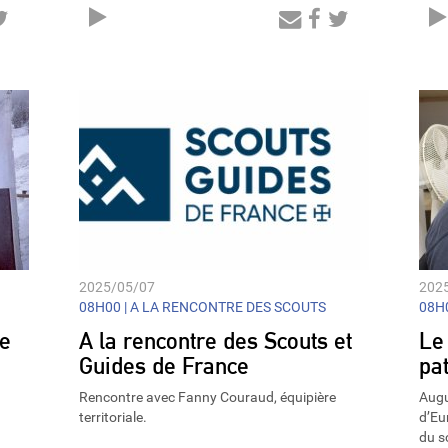
Audio
Player
2025/05/07
202
08H00 |
A LA RENCONTRE DES SCOUTS
08H0
ée
A la rencontre des Scouts et
Le 
Guides de France
pat
Rencontre avec Fanny Couraud, équipière
Augu
territoriale.
d’Eu
du s