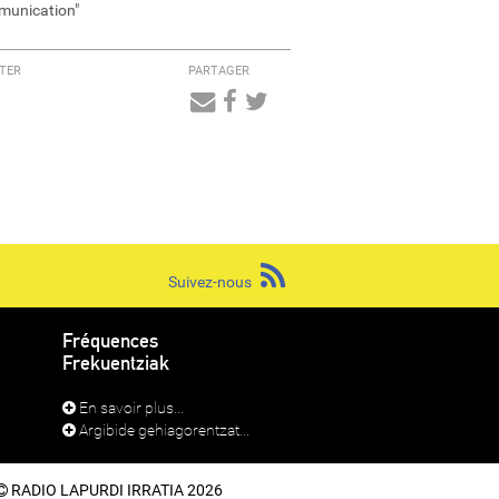
unication"
TER
PARTAGER
Audio
Player
Suivez-nous
Fréquences
Frekuentziak
En savoir plus...
Argibide gehiagorentzat...
RADIO LAPURDI IRRATIA 2026