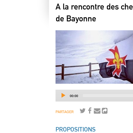
A la rencontre des che
de Bayonne
Current
00:00
time
PARTAGER
PROPOSITIONS