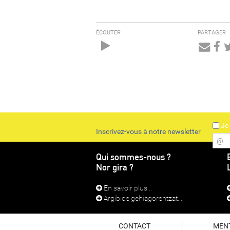
ÉCOUTER
PARTAGER
Audio
Player
Je 
Inscrivez-vous à notre newsletter
@
Qui sommes-nous ?
Nor gira ?
En savoir plus...
Argibide gehiagorentzat...
CONTACT
MEN