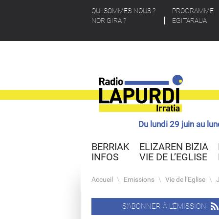
QUI SOMMES-NOUS ?
PROGRAMME
NOR GIRA ?
EGITARAUA
Du lundi 29 juin au lu
BERRIAK
ELIZAREN BIZIA
INFOS
VIE DE L’EGLISE
Accueil
\
Emissions
\
Vie de l’Eglise
\
S'ABONNER À L'ÉMISSION