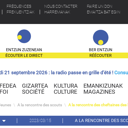
FRÉQUENCES
NOUS CONTACTER
FAIRE UN DON
FREKUENTZIAK
HARREMANAK
EMAITZA BAT EGIN
ENTZUN ZUZENEAN
BER ENTZUN
ÉCOUTER LE DIRECT
RÉÉCOUTER
ndi 21 septembre 2026 : la radio passe en grille d’été !
Consul
FEDEA
GIZARTEA
KULTURA
EMANKIZUNAK
FOI
SOCIÉTÉ
CULTURE
MAGAZINES
Jeunes
\
A la rencontre des scouts
\
A la rencontre des cheftaines de
2023/03/15
A LA RENCONTRE DES SC