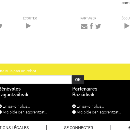
comm
ÉCOUTER
PARTAGER
ÉCOU
Audio
Player
ne suis pas un robot
Bénévoles
Partenaires
Laguntzaileak
Bazkideak
En savoir plus...
En savoir plus...
Argibide gehiagorentzat...
Argibide gehiagorentzat...
TIONS LÉGALES
SE CONNECTER