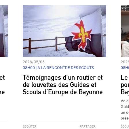
decrease
volume.
2026/05/06
202
08H00 |
A LA RENCONTRE DES SCOUTS
08H0
et
Témoignages d’un routier et
Le
de louvettes des Guides et
po
ne
Scouts d’Europe de Bayonne
Ba
Vale
Guid
un d
prés
ÉCOUTER
PARTAGER
ÉCOU