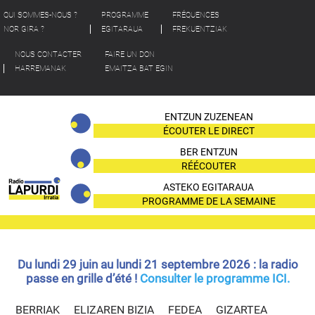
QUI SOMMES-NOUS ?
PROGRAMME
FRÉQUENCES
NOR GIRA ?
EGITARAUA
FREKUENTZIAK
NOUS CONTACTER
FAIRE UN DON
HARREMANAK
EMAITZA BAT EGIN
ENTZUN ZUZENEAN
ÉCOUTER LE DIRECT
BER ENTZUN
RÉÉCOUTER
ASTEKO EGITARAUA
PROGRAMME DE LA SEMAINE
Du lundi 29 juin au lundi 21 septembre 2026 : la radio
passe en grille d’été !
Consulter le programme ICI.
BERRIAK
ELIZAREN BIZIA
FEDEA
GIZARTEA