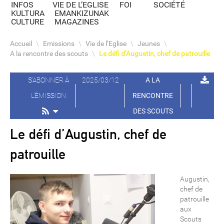
INFOS
VIE DE L’EGLISE
FOI
SOCIÉTÉ
KULTURA
EMANKIZUNAK
CULTURE
MAGAZINES
Accueil
\
Emissions
\
Vie de l’Eglise
\
Jeunes
\
A la rencontre des scouts
\
Le défi d’Augustin, chef de patrouille
S'ABONNER À
2025/03/12
A LA
L'ÉMISSION
RENCONTRE
DES SCOUTS
Le défi d’Augustin, chef de
patrouille
Augustin,
chef de
patrouille
aux
Scouts