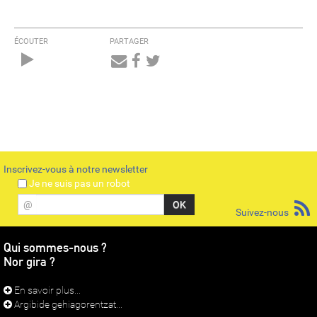
ÉCOUTER
PARTAGER
Audio
Player
Inscrivez-vous à notre newsletter
Je ne suis pas un robot
@
Suivez-nous
Qui sommes-nous ?
Nor gira ?
En savoir plus...
Argibide gehiagorentzat...