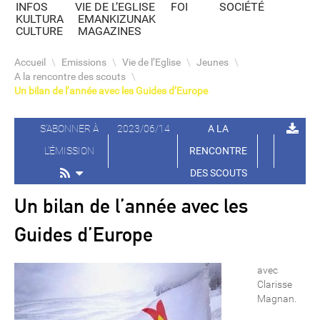
INFOS
VIE DE L’EGLISE
FOI
SOCIÉTÉ
KULTURA
EMANKIZUNAK
CULTURE
MAGAZINES
Accueil
\
Emissions
\
Vie de l’Eglise
\
Jeunes
\
A la rencontre des scouts
\
Un bilan de l’année avec les Guides d’Europe
S'ABONNER À
2023/06/14
A LA
L'ÉMISSION
RENCONTRE
DES SCOUTS
Un bilan de l’année avec les
Guides d’Europe
avec
Clarisse
Magnan.