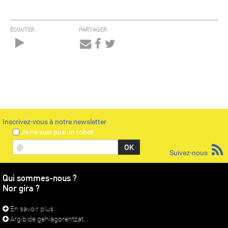
ÉCOUTER
PARTAGER
Audio
Player
Inscrivez-vous à notre newsletter
Je ne suis pas un robot
@
Suivez-nous
Qui sommes-nous ?
Nor gira ?
En savoir plus...
Argibide gehiagorentzat...