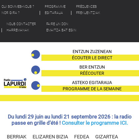
QUI SOMMES-NOUS ?
PROGRAMME
FRÉQUENCES
NOR GIRA ?
EGITARAUA
FREKUENTZIAK
NOUS CONTACTER
FAIRE UN DON
HARREMANAK
EMAITZA BAT EGIN
ENTZUN ZUZENEAN
ÉCOUTER LE DIRECT
BER ENTZUN
RÉÉCOUTER
ASTEKO EGITARAUA
PROGRAMME DE LA SEMAINE
Du lundi 29 juin au lundi 21 septembre 2026 : la radio
passe en grille d’été !
Consulter le programme ICI.
BERRIAK
ELIZAREN BIZIA
FEDEA
GIZARTEA