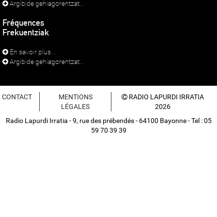
Argibide gehiagorentzat...
Fréquences
Frekuentziak
En savoir plus...
Argibide gehiagorentzat...
CONTACT
MENTIONS
RADIO LAPURDI IRRATIA
LÉGALES
2026
Radio Lapurdi Irratia - 9, rue des prébendés - 64100 Bayonne - Tel : 05
59 70 39 39