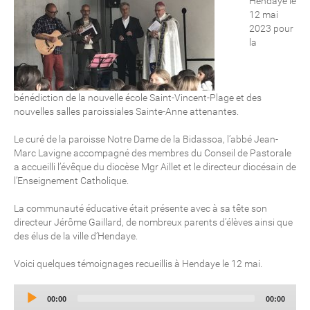
Hendaye le
12 mai
2023 pour
la
bénédiction de la nouvelle école Saint-Vincent-Plage et des
nouvelles salles paroissiales Sainte-Anne attenantes.
Le curé de la paroisse Notre Dame de la Bidassoa, l’abbé Jean-
Marc Lavigne accompagné des membres du Conseil de Pastorale
a accueilli l’évêque du diocèse Mgr Aillet et le directeur diocésain de
l’Enseignement Catholique.
La communauté éducative était présente avec à sa tête son
directeur Jérôme Gaillard, de nombreux parents d’élèves ainsi que
des élus de la ville d’Hendaye.
Voici quelques témoignages recueillis à Hendaye le 12 mai.
Au
Current
Total
00:00
00:00
Pla
time
duration