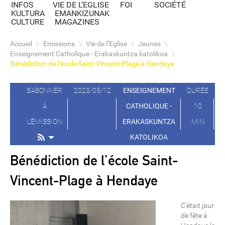
INFOS
VIE DE L’EGLISE
FOI
SOCIÉTÉ
KULTURA
EMANKIZUNAK
CULTURE
MAGAZINES
Accueil
\
Emissions
\
Vie de l’Eglise
\
Jeunes
\
Enseignement Catholique - Erakaskuntza katolikoa
\
Bénédiction de l’école Saint-Vincent-Plage à Hendaye
S'ABONNER
2023/05/12
ENSEIGNEMENT
DURÉE
À
CATHOLIQUE -
10
L'ÉMISSION
ERAKASKUNTZA
MIN
KATOLIKOA
Bénédiction de l’école Saint-
Vincent-Plage à Hendaye
C’était jour
de fête à