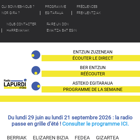
QUI SOMMES-NOUS ?
PROGRAMME
FRÉQUENCES
NOR GIRA ?
EGITARAUA
FREKUENTZIAK
NOUS CONTACTER
FAIRE UN DON
HARREMANAK
EMAITZA BAT EGIN
ENTZUN ZUZENEAN
ÉCOUTER LE DIRECT
BER ENTZUN
RÉÉCOUTER
ASTEKO EGITARAUA
PROGRAMME DE LA SEMAINE
Du lundi 29 juin au lundi 21 septembre 2026 : la radio
passe en grille d’été !
Consulter le programme ICI.
BERRIAK
ELIZAREN BIZIA
FEDEA
GIZARTEA