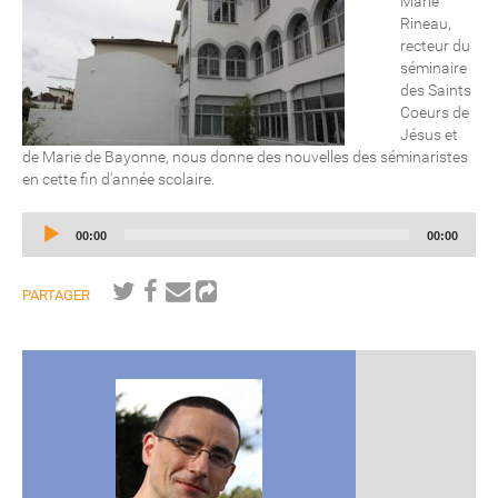
Marie
Rineau,
recteur du
séminaire
des Saints
Coeurs de
Jésus et
de Marie de Bayonne, nous donne des nouvelles des séminaristes
en cette fin d'année scolaire.
Audio
Current
Total
00:00
00:00
Player
time
duration
PARTAGER