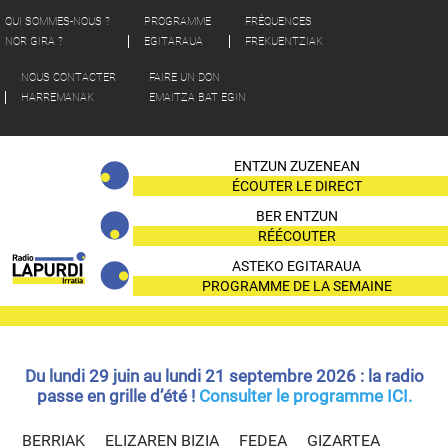
QUI SOMMES-NOUS ?
PROGRAMME
FRÉQUENCES
NOR GIRA ?
EGITARAUA
FREKUENTZIAK
NOUS CONTACTER
FAIRE UN DON
HARREMANAK
EMAITZA BAT EGIN
ENTZUN ZUZENEAN
ÉCOUTER LE DIRECT
BER ENTZUN
RÉÉCOUTER
ASTEKO EGITARAUA
PROGRAMME DE LA SEMAINE
Du lundi 29 juin au lundi 21 septembre 2026 : la radio
passe en grille d’été !
Consulter le programme ICI.
BERRIAK
ELIZAREN BIZIA
FEDEA
GIZARTEA