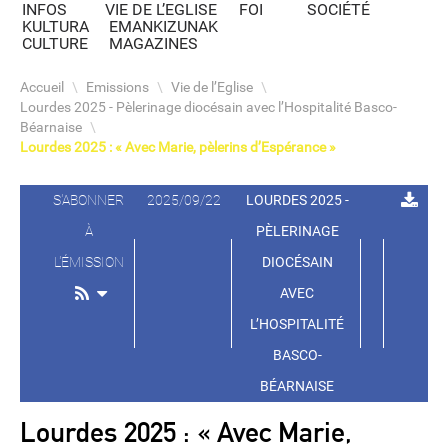
INFOS
VIE DE L’EGLISE
FOI
SOCIÉTÉ
KULTURA
EMANKIZUNAK
CULTURE
MAGAZINES
Accueil
\
Emissions
\
Vie de l’Eglise
\
Lourdes 2025 - Pèlerinage diocésain avec l’Hospitalité Basco-
Béarnaise
\
Lourdes 2025 : « Avec Marie, pèlerins d’Espérance »
S'ABONNER
2025/09/22
LOURDES 2025 -
À
PÈLERINAGE
L'ÉMISSION
DIOCÉSAIN
AVEC
L’HOSPITALITÉ
BASCO-
BÉARNAISE
Lourdes 2025 : « Avec Marie,