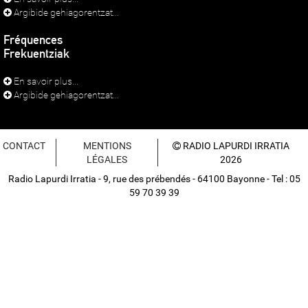
Argibide gehiagorentzat...
Fréquences
Frekuentziak
En savoir plus...
Argibide gehiagorentzat...
CONTACT
MENTIONS
RADIO LAPURDI IRRATIA
LÉGALES
2026
Radio Lapurdi Irratia - 9, rue des prébendés - 64100 Bayonne - Tel : 05
59 70 39 39