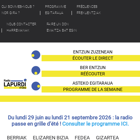
QUI SOMMES-NOUS ?
PROGRAMME
FRÉQUENCES
NOR GIRA ?
EGITARAUA
FREKUENTZIAK
NOUS CONTACTER
FAIRE UN DON
HARREMANAK
EMAITZA BAT EGIN
ENTZUN ZUZENEAN
ÉCOUTER LE DIRECT
BER ENTZUN
RÉÉCOUTER
ASTEKO EGITARAUA
PROGRAMME DE LA SEMAINE
Du lundi 29 juin au lundi 21 septembre 2026 : la radio
passe en grille d’été !
Consulter le programme ICI.
BERRIAK
ELIZAREN BIZIA
FEDEA
GIZARTEA