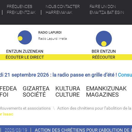
FRÉQUENCES
NOUS CONTACTER
FAIRE UN DON
FREKUENTZIAK
HARREMANAK
EMAITZA BAT EGIN
RADIO LAPURDI
Radio Lapurdi Irratia
ENTZUN ZUZENEAN
BER ENTZUN
ÉCOUTER LE DIRECT
RÉÉCOUTER
ndi 21 septembre 2026 : la radio passe en grille d’été !
Consul
FEDEA
GIZARTEA
KULTURA
EMANKIZUNAK
FOI
SOCIÉTÉ
CULTURE
MAGAZINES
Mouvements et associations
\
Action des chrétiens pour l’abolition de la
er Isaac
2025/03/19
ACTION DES CHRÉTIENS POUR L’ABOLITION DE