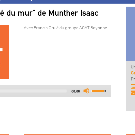
ôté du mur" de Munther Isaac
Avec Francis Gruié du groupe ACAT Bayonne
Un
G
Pr
Audio
Use
Total
00:00
Player
Up/Down
duration
Arrow
keys
to
increase
or
decrease