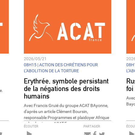
volume.
2026/05/21
202
08H15 |
ACTION DES CHRÉTIENS POUR
08H1
L’ABOLITION DE LA TORTURE
L’A
Erythrée, symbole persistant
Rus
de la négations des droits
foi
e.
humains
Avec
Bay
Avec Francis Gruié du groupe ACAT BAyonne,
d'après un article Clément Boursin,
responsable Programmes et plaidoyer Afrique
subsaharienne -ACAT-France
ÉCOUTER
PARTAGER
ÉCOU