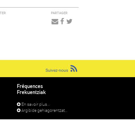
TER
PARTAGER
Audio
Player
Suivez-nous
Fréquences
Frekuentziak
En savoir plus...
Argibide gehiagorentzat...
RADIO LAPURDI IRRATIA 2026