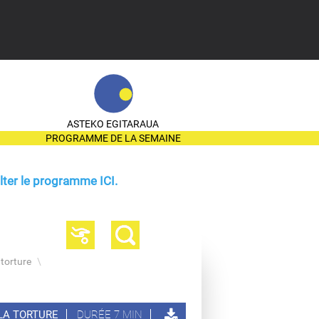
ASTEKO EGITARAUA
PROGRAMME DE LA SEMAINE
ter le programme ICI.
 torture
\
 LA TORTURE
DURÉE 7 MIN