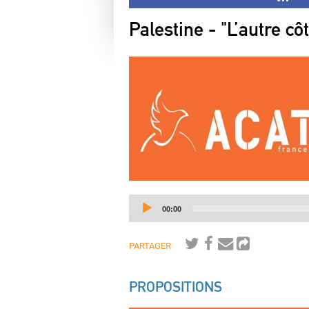
Palestine - "L’autre c
Current
00:00
time
PARTAGER
PROPOSITIONS