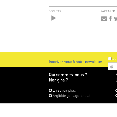
ÉCOUTER
PARTAGER
Audio
Player
Je 
Inscrivez-vous à notre newsletter
@
Qui sommes-nous ?
Nor gira ?
En savoir plus...
Argibide gehiagorentzat...
CONTACT
MEN