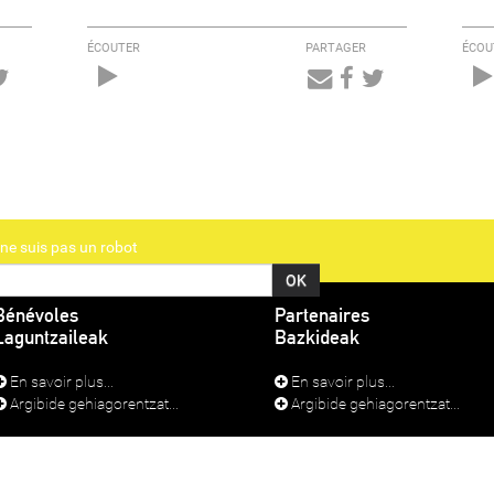
ÉCOUTER
PARTAGER
ÉCOU
Audio
Player
ne suis pas un robot
Bénévoles
Partenaires
Laguntzaileak
Bazkideak
En savoir plus...
En savoir plus...
Argibide gehiagorentzat...
Argibide gehiagorentzat...
TIONS LÉGALES
SE CONNECTER