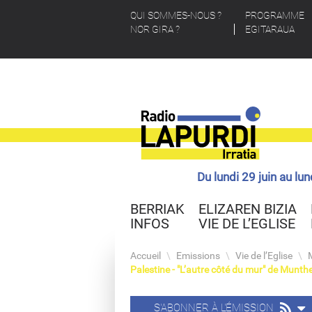
QUI SOMMES-NOUS ?
PROGRAMME
NOR GIRA ?
EGITARAUA
Du lundi 29 juin au lu
BERRIAK
ELIZAREN BIZIA
INFOS
VIE DE L’EGLISE
Accueil
\
Emissions
\
Vie de l’Eglise
\
Palestine - "L’autre côté du mur" de Munth
S'ABONNER À L'ÉMISSION