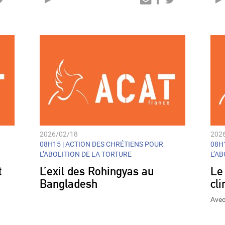
Audio
Player
2026/02/18
202
08H15 |
ACTION DES CHRÉTIENS POUR
08H1
L’ABOLITION DE LA TORTURE
L’A
t
L’exil des Rohingyas au
Le
Bangladesh
cl
Avec