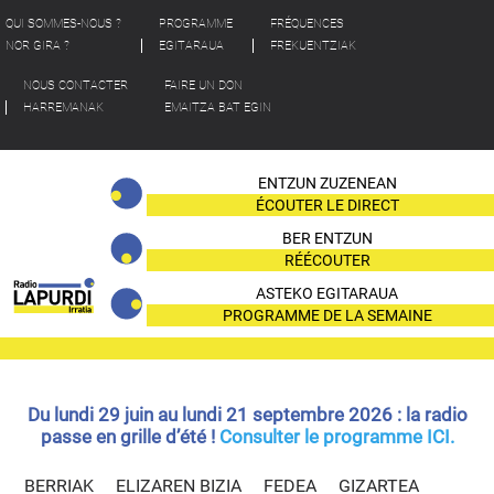
QUI SOMMES-NOUS ?
PROGRAMME
FRÉQUENCES
NOR GIRA ?
EGITARAUA
FREKUENTZIAK
NOUS CONTACTER
FAIRE UN DON
HARREMANAK
EMAITZA BAT EGIN
ENTZUN ZUZENEAN
ÉCOUTER LE DIRECT
BER ENTZUN
RÉÉCOUTER
ASTEKO EGITARAUA
PROGRAMME DE LA SEMAINE
Du lundi 29 juin au lundi 21 septembre 2026 : la radio
passe en grille d’été !
Consulter le programme ICI.
BERRIAK
ELIZAREN BIZIA
FEDEA
GIZARTEA