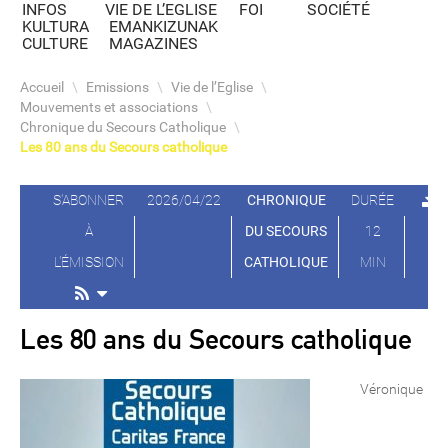
INFOS
VIE DE L’EGLISE
FOI
SOCIÉTÉ
KULTURA
EMANKIZUNAK
CULTURE
MAGAZINES
Accueil
\
Emissions
\
Vie de l’Eglise
\
Mouvements et associations
\
Chronique du Secours Catholique
\
Les 80 ans du Secours catholique
S'ABONNER
2026/04/22
CHRONIQUE
DURÉE
À
DU SECOURS
12
L'ÉMISSION
CATHOLIQUE
MIN
Les 80 ans du Secours catholique
Véronique