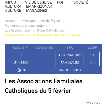
INFOS
VIE DE L’EGLISE
FOI
SOCIÉTÉ
KULTURA
EMANKIZUNAK
CULTURE
MAGAZINES
Accueil
\
Emissions
\
Vie de l’Eglise
\
Mouvements et associations
\
Les Associations Familiales Catholiques
\
Les Associations Familiales Catholiques du 5 février
S'ABONNER
2025/02/05
LES
DURÉE
À
ASSOCIATIONS
10
L'ÉMISSION
FAMILIALES
MIN
CATHOLIQUES
Les Associations Familiales
Catholiques du 5 février
Avec Inès