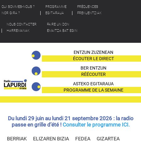
QUI SOMMES-NOUS ?
PROGRAMME
FRÉQUENCES
NOR GIRA ?
EGITARAUA
FREKUENTZIAK
NOUS CONTACTER
FAIRE UN DON
HARREMANAK
EMAITZA BAT EGIN
ENTZUN ZUZENEAN
ÉCOUTER LE DIRECT
BER ENTZUN
RÉÉCOUTER
ASTEKO EGITARAUA
PROGRAMME DE LA SEMAINE
Du lundi 29 juin au lundi 21 septembre 2026 : la radio
passe en grille d’été !
Consulter le programme ICI.
BERRIAK
ELIZAREN BIZIA
FEDEA
GIZARTEA