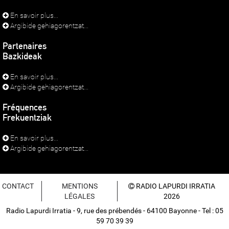
En savoir plus...
Argibide gehiagorentzat...
Partenaires
Bazkideak
En savoir plus...
Argibide gehiagorentzat...
Fréquences
Frekuentziak
En savoir plus...
Argibide gehiagorentzat...
CONTACT
MENTIONS
RADIO LAPURDI IRRATIA
LÉGALES
2026
Radio Lapurdi Irratia - 9, rue des prébendés - 64100 Bayonne - Tel : 05
59 70 39 39