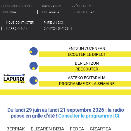
QUI SOMMES-NOUS ?
PROGRAMME
FRÉQUENCES
NOR GIRA ?
EGITARAUA
FREKUENTZIAK
NOUS CONTACTER
FAIRE UN DON
HARREMANAK
EMAITZA BAT EGIN
ENTZUN ZUZENEAN
ÉCOUTER LE DIRECT
BER ENTZUN
RÉÉCOUTER
ASTEKO EGITARAUA
PROGRAMME DE LA SEMAINE
Du lundi 29 juin au lundi 21 septembre 2026 : la radio
passe en grille d’été !
Consulter le programme ICI.
BERRIAK
ELIZAREN BIZIA
FEDEA
GIZARTEA