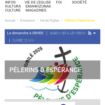
INFOS
VIE DE L’EGLISE
FOI
SOCIÉTÉ
KULTURA
EMANKIZUNAK
CULTURE
MAGAZINES
Accueil
\
Emissions
\
Vie de l’Eglise
\
Pèlerins d’espérance
Le dimanche à 08H00
S'ABONNER À L'ÉMISSION
DURÉE 12 MIN
PÈLERINS D’ESPÉRANCE