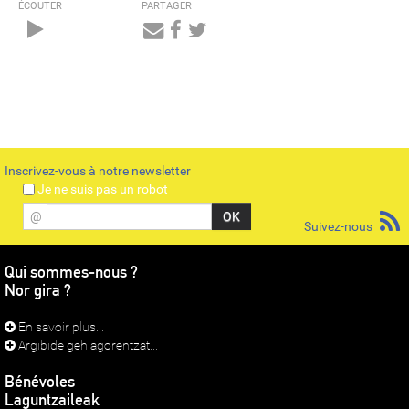
ÉCOUTER
PARTAGER
Audio
Player
Inscrivez-vous à notre newsletter
Je ne suis pas un robot
@
Suivez-nous
Qui sommes-nous ?
Nor gira ?
En savoir plus...
Argibide gehiagorentzat...
Bénévoles
Laguntzaileak