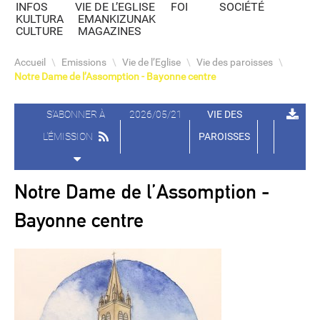
INFOS
VIE DE L’EGLISE
FOI
SOCIÉTÉ
KULTURA
EMANKIZUNAK
CULTURE
MAGAZINES
Accueil
\
Emissions
\
Vie de l’Eglise
\
Vie des paroisses
\
Notre Dame de l’Assomption - Bayonne centre
S'ABONNER À
2026/05/21
VIE DES
L'ÉMISSION
PAROISSES
Notre Dame de l’Assomption -
Bayonne centre