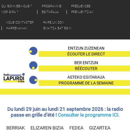
QUI SOMMES-NOUS ?
PROGRAMME
FRÉQUENCES
NOR GIRA ?
EGITARAUA
FREKUENTZIAK
NOUS CONTACTER
FAIRE UN DON
HARREMANAK
EMAITZA BAT EGIN
ENTZUN ZUZENEAN
ÉCOUTER LE DIRECT
BER ENTZUN
RÉÉCOUTER
ASTEKO EGITARAUA
PROGRAMME DE LA SEMAINE
Du lundi 29 juin au lundi 21 septembre 2026 : la radio
passe en grille d’été !
Consulter le programme ICI.
BERRIAK
ELIZAREN BIZIA
FEDEA
GIZARTEA