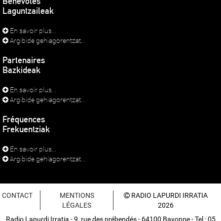
Bénévoles
Laguntzaileak
En savoir plus...
Argibide gehiagorentzat...
Partenaires
Bazkideak
En savoir plus...
Argibide gehiagorentzat...
Fréquences
Frekuentziak
En savoir plus...
Argibide gehiagorentzat...
CONTACT
MENTIONS
RADIO LAPURDI IRRATIA
LÉGALES
2026
Radio Lapurdi Irratia - 9, rue des prébendés - 64100 Bayonne - Tel : 05