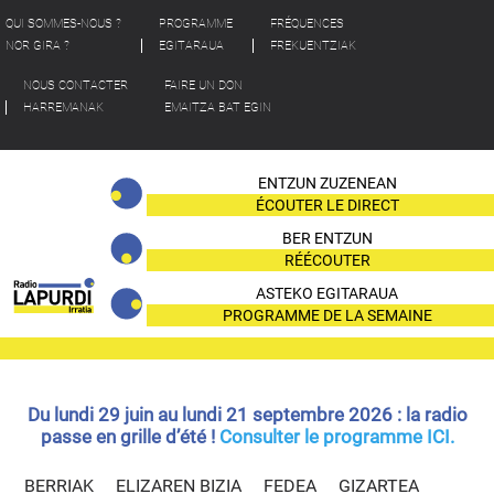
QUI SOMMES-NOUS ?
PROGRAMME
FRÉQUENCES
NOR GIRA ?
EGITARAUA
FREKUENTZIAK
NOUS CONTACTER
FAIRE UN DON
HARREMANAK
EMAITZA BAT EGIN
ENTZUN ZUZENEAN
ÉCOUTER LE DIRECT
BER ENTZUN
RÉÉCOUTER
ASTEKO EGITARAUA
PROGRAMME DE LA SEMAINE
Du lundi 29 juin au lundi 21 septembre 2026 : la radio
passe en grille d’été !
Consulter le programme ICI.
BERRIAK
ELIZAREN BIZIA
FEDEA
GIZARTEA