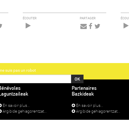
ÉCOUTER
PARTAGER
ÉCOU
Audio
Player
ne suis pas un robot
Bénévoles
Partenaires
Laguntzaileak
Bazkideak
En savoir plus...
En savoir plus...
Argibide gehiagorentzat...
Argibide gehiagorentzat...
TIONS LÉGALES
SE CONNECTER