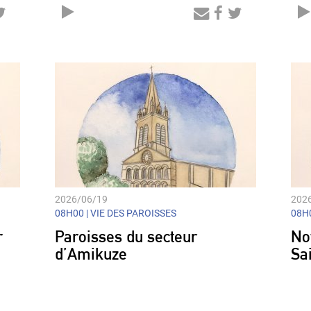
Audio
Player
2026/06/19
202
08H00 |
VIE DES PAROISSES
08H0
r
Paroisses du secteur
No
d’Amikuze
Sa