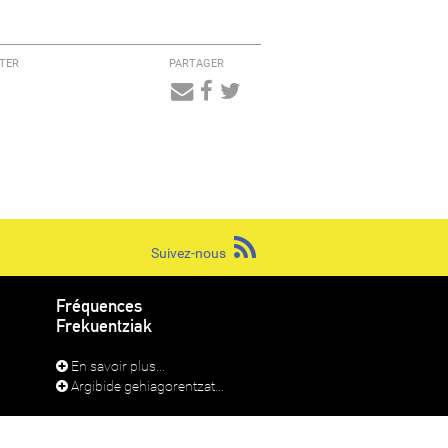
TER
PARTAGER
Audio
Player
Suivez-nous
Fréquences
Frekuentziak
En savoir plus...
Argibide gehiagorentzat...
RADIO LAPURDI IRRATIA 2026