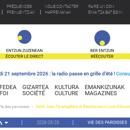
FRÉQUENCES
NOUS CONTACTER
FAIRE UN DON
FREKUENTZIAK
HARREMANAK
EMAITZA BAT EGIN
ENTZUN ZUZENEAN
BER ENTZUN
ÉCOUTER LE DIRECT
RÉÉCOUTER
ndi 21 septembre 2026 : la radio passe en grille d’été !
Consul
FEDEA
GIZARTEA
KULTURA
EMANKIZUNAK
FOI
SOCIÉTÉ
CULTURE
MAGAZINES
Vie des paroisses
\
Saint Jean l’évangéliste et Bienheureux Louis-Edoua
2026/05/23
VIE DES PAROISSES