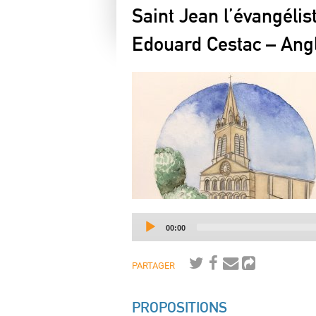
Saint Jean l’évangélis
Edouard Cestac – Ang
Current
00:00
time
PARTAGER
PROPOSITIONS