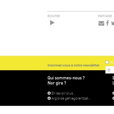
ÉCOUTER
PARTAGER
Audio
Player
Je 
Inscrivez-vous à notre newsletter
@
Qui sommes-nous ?
Nor gira ?
En savoir plus...
Argibide gehiagorentzat...
CONTACT
MEN