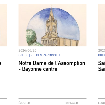
decrease
volume.
2026/06/26
202
08H00 |
VIE DES PAROISSES
08H0
s
Notre Dame de l’Assomption
Sai
- Bayonne centre
Sa
ÉCOUTER
PARTAGER
ÉCOU