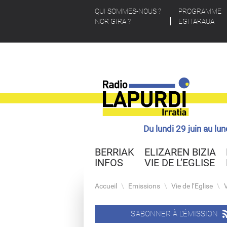
QUI SOMMES-NOUS ?
PROGRAMME
NOR GIRA ?
EGITARAUA
Du lundi 29 juin au lu
BERRIAK
ELIZAREN BIZIA
INFOS
VIE DE L’EGLISE
Accueil
\
Emissions
\
Vie de l’Eglise
\
S'ABONNER À L'ÉMISSION