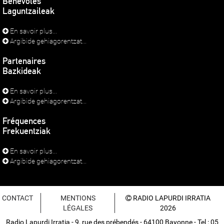
Bénévoles
Laguntzaileak
En savoir plus...
Argibide gehiagorentzat...
Partenaires
Bazkideak
En savoir plus...
Argibide gehiagorentzat...
Fréquences
Frekuentziak
En savoir plus...
Argibide gehiagorentzat...
CONTACT
MENTIONS
RADIO LAPURDI IRRATIA
LÉGALES
2026
Radio Lapurdi Irratia - 9, rue des prébendés - 64100 Bayonne - Tel : 05