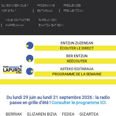
QUI SOMMES-NOUS ?
PROGRAMME
FRÉQUENCES
NOR GIRA ?
EGITARAUA
FREKUENTZIAK
NOUS CONTACTER
FAIRE UN DON
HARREMANAK
EMAITZA BAT EGIN
ENTZUN ZUZENEAN
ÉCOUTER LE DIRECT
BER ENTZUN
RÉÉCOUTER
ASTEKO EGITARAUA
PROGRAMME DE LA SEMAINE
Du lundi 29 juin au lundi 21 septembre 2026 : la radio
passe en grille d’été !
Consulter le programme ICI.
BERRIAK
ELIZAREN BIZIA
FEDEA
GIZARTEA