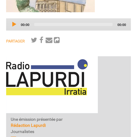
Audio
Current
Total
00:00
00:00
Player
time
duration
PARTAGER
Une émission présentée par
Rédaction Lapurdi
Journalistes