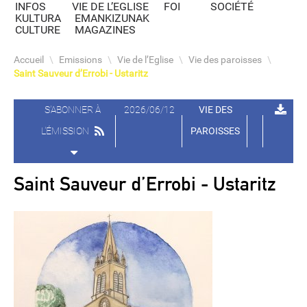
INFOS
VIE DE L’EGLISE
FOI
SOCIÉTÉ
KULTURA
EMANKIZUNAK
CULTURE
MAGAZINES
Accueil
\
Emissions
\
Vie de l’Eglise
\
Vie des paroisses
\
Saint Sauveur d’Errobi - Ustaritz
S'ABONNER À
2026/06/12
VIE DES
L'ÉMISSION
PAROISSES
Saint Sauveur d’Errobi - Ustaritz