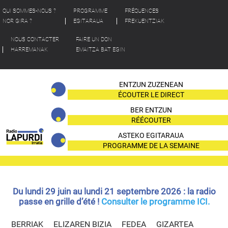
QUI SOMMES-NOUS ?
PROGRAMME
FRÉQUENCES
NOR GIRA ?
EGITARAUA
FREKUENTZIAK
NOUS CONTACTER
FAIRE UN DON
HARREMANAK
EMAITZA BAT EGIN
ENTZUN ZUZENEAN
ÉCOUTER LE DIRECT
BER ENTZUN
RÉÉCOUTER
ASTEKO EGITARAUA
PROGRAMME DE LA SEMAINE
Du lundi 29 juin au lundi 21 septembre 2026 : la radio
passe en grille d’été !
Consulter le programme ICI.
BERRIAK
ELIZAREN BIZIA
FEDEA
GIZARTEA