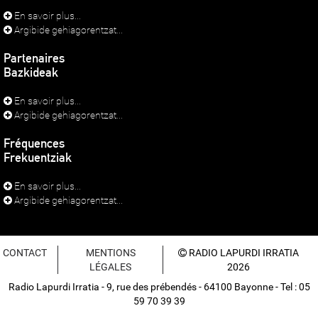
En savoir plus...
Argibide gehiagorentzat...
Partenaires
Bazkideak
En savoir plus...
Argibide gehiagorentzat...
Fréquences
Frekuentziak
En savoir plus...
Argibide gehiagorentzat...
CONTACT
MENTIONS
RADIO LAPURDI IRRATIA
LÉGALES
2026
Radio Lapurdi Irratia - 9, rue des prébendés - 64100 Bayonne - Tel : 05
59 70 39 39