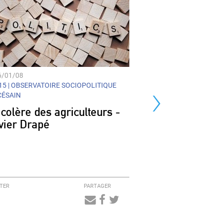
6/01/08
›
5 |
OBSERVATOIRE SOCIOPOLITIQUE
CÉSAIN
 colère des agriculteurs -
ivier Drapé
TER
PARTAGER
Audio
Player