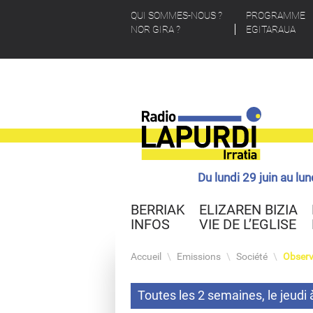
QUI SOMMES-NOUS ?
PROGRAMME
NOR GIRA ?
EGITARAUA
Du lundi 29 juin au lu
BERRIAK
ELIZAREN BIZIA
INFOS
VIE DE L’EGLISE
Accueil
\
Emissions
\
Société
\
Observ
Toutes les 2 semaines, le jeud