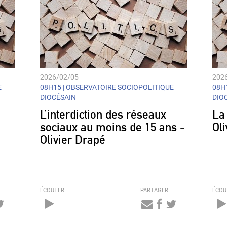
2026/02/05
202
E
08H15 |
OBSERVATOIRE SOCIOPOLITIQUE
08H1
DIOCÉSAIN
DIO
L’interdiction des réseaux
La
sociaux au moins de 15 ans -
Ol
Olivier Drapé
ÉCOUTER
PARTAGER
ÉCOU
Audio
Player