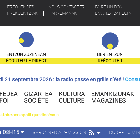
FRÉQUENCES
NOUS CONTACTER
FAIRE UN DON
FREKUENTZIAK
HARREMANAK
EMAITZA BAT EGIN
ENTZUN ZUZENEAN
BER ENTZUN
ÉCOUTER LE DIRECT
RÉÉCOUTER
ndi 21 septembre 2026 : la radio passe en grille d’été !
Consul
FEDEA
GIZARTEA
KULTURA
EMANKIZUNAK
FOI
SOCIÉTÉ
CULTURE
MAGAZINES
atoire sociopolitique diocésain
i à 08H15
S'ABONNER À L'ÉMISSION
DURÉE 10 MI