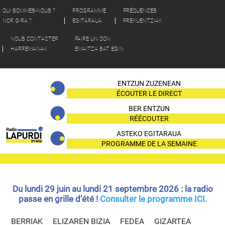
QUI SOMMES-NOUS ?
PROGRAMME
FRÉQUENCES
NOR GIRA ?
EGITARAUA
FREKUENTZIAK
NOUS CONTACTER
FAIRE UN DON
HARREMANAK
EMAITZA BAT EGIN
ENTZUN ZUZENEAN
ÉCOUTER LE DIRECT
BER ENTZUN
RÉÉCOUTER
ASTEKO EGITARAUA
PROGRAMME DE LA SEMAINE
Du lundi 29 juin au lundi 21 septembre 2026 : la radio
passe en grille d’été !
Consulter le programme ICI.
BERRIAK
ELIZAREN BIZIA
FEDEA
GIZARTEA