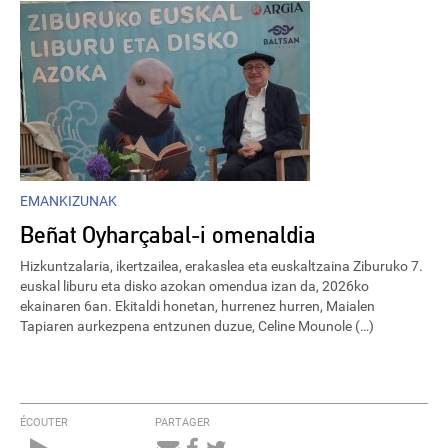
EMANKIZUNAK
Beñat Oyharçabal-i omenaldia
Hizkuntzalaria, ikertzailea, erakaslea eta euskaltzaina Ziburuko 7.
euskal liburu eta disko azokan omendua izan da, 2026ko
ekainaren 6an. Ekitaldi honetan, hurrenez hurren, Maialen
Tapiaren aurkezpena entzunen duzue, Celine Mounole (…)
ÉCOUTER
PARTAGER