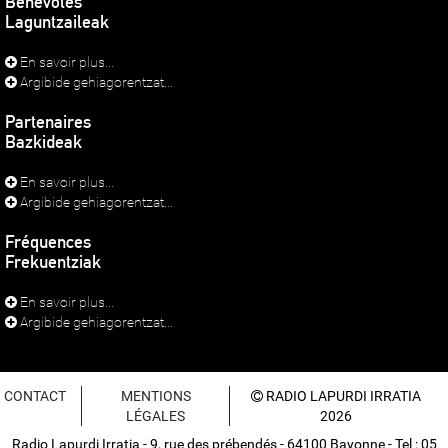
Bénévoles
Laguntzaileak
En savoir plus...
Argibide gehiagorentzat...
Partenaires
Bazkideak
En savoir plus...
Argibide gehiagorentzat...
Fréquences
Frekuentziak
En savoir plus...
Argibide gehiagorentzat...
CONTACT
MENTIONS
RADIO LAPURDI IRRATIA
LÉGALES
2026
Radio Lapurdi Irratia - 9, rue des prébendés - 64100 Bayonne - Tel : 05