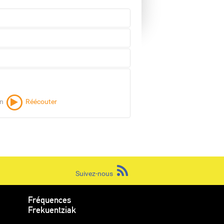
oir l'émission
Réécouter
Réécouter
ir l'émission
Réécouter
on
Réécouter
Suivez-nous
Fréquences
Frekuentziak