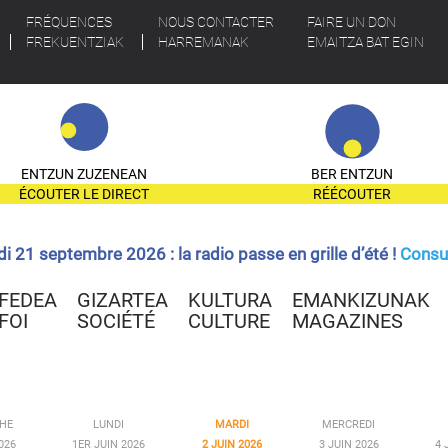
FRÉQUENCES
NOUS CONTACTER
FAIRE UN DON
FREKUENTZIAK
HARREMANAK
EMAITZA BAT EGIN
ENTZUN ZUZENEAN
BER ENTZUN
ÉCOUTER LE DIRECT
RÉÉCOUTER
ndi 21 septembre 2026 : la radio passe en grille d’été !
Consul
FEDEA
GIZARTEA
KULTURA
EMANKIZUNAK
FOI
SOCIÉTÉ
CULTURE
MAGAZINES
HE
LUNDI
MARDI
MERCREDI
026
1ER JUIN 2026
2 JUIN 2026
3 JUIN 2026
4 