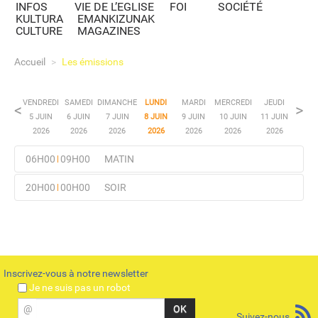
INFOS
VIE DE L’EGLISE
FOI
SOCIÉTÉ
KULTURA
EMANKIZUNAK
CULTURE
MAGAZINES
Accueil
>
Les émissions
VENDREDI
SAMEDI
DIMANCHE
LUNDI
MARDI
MERCREDI
JEUDI
<
>
5 JUIN
6 JUIN
7 JUIN
8 JUIN
9 JUIN
10 JUIN
11 JUIN
2026
2026
2026
2026
2026
2026
2026
06H00
09H00
MATIN
Présenté par : Rédaction
20H00
00H00
SOIR
Française de Radio
Voir
Vatican
Présenté par :
08:30
|
08:30
Voir l'émission
l'émission
JOURNAL DE RADIO
Rédaction Lapurdi
22:00
|
22:55
VATICAN 08H30
Culture
Réécouter
Réécouter
Programme local
Programme local
Inscrivez-vous à notre newsletter
Je ne suis pas un robot
@
Suivez-nous