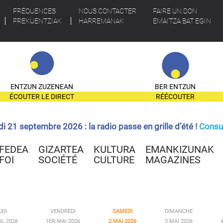
FRÉQUENCES
NOUS CONTACTER
FAIRE UN DON
FREKUENTZIAK
HARREMANAK
EMAITZA BAT EGIN
ENTZUN ZUZENEAN
BER ENTZUN
ÉCOUTER LE DIRECT
RÉÉCOUTER
ndi 21 septembre 2026 : la radio passe en grille d’été !
Consul
FEDEA
GIZARTEA
KULTURA
EMANKIZUNAK
FOI
SOCIÉTÉ
CULTURE
MAGAZINES
UDI
VENDREDI
SAMEDI
DIMANCHE
IL 2026
1ER MAI 2026
2 MAI 2026
3 MAI 2026