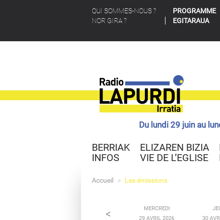
QUI SOMMES-NOUS ?
PROGRAMME
NOR GIRA ?
EGITARAUA
Du lundi 29 juin au lu
BERRIAK
ELIZAREN BIZIA
INFOS
VIE DE L’EGLISE
Accueil
>
Les émissions
MERCREDI
JE
<
29 AVRIL 2026
30 AVR