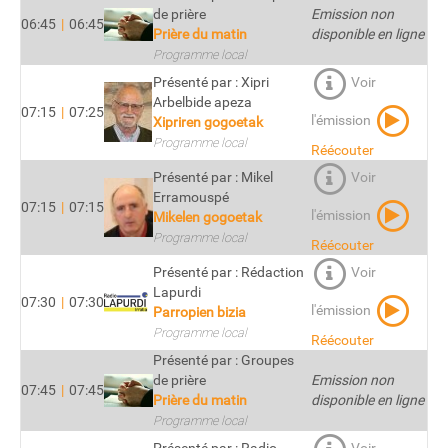
de prière
Emission non
06:45
|
06:45
Prière du matin
disponible en ligne
Programme local
Présenté par : Xipri
Voir
Arbelbide apeza
07:15
|
07:25
l'émission
Xipriren gogoetak
Programme local
Réécouter
Présenté par : Mikel
Voir
Erramouspé
07:15
|
07:15
l'émission
Mikelen gogoetak
Programme local
Réécouter
Présenté par : Rédaction
Voir
Lapurdi
07:30
|
07:30
l'émission
Parropien bizia
Programme local
Réécouter
Présenté par : Groupes
de prière
Emission non
07:45
|
07:45
Prière du matin
disponible en ligne
Programme local