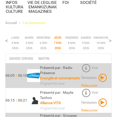
INFOS
VIE DE L’EGLISE
FOI
SOCIÉTÉ
KULTURA
EMANKIZUNAK
CULTURE
MAGAZINES
Accueil
>
Les émissions
LUNDI
MARDI
MERCREDI
JEUDI
VENDREDI
SAMEDI
DIMANCHE
<
>
4 MAI
5 MAI
6 MAI
7 MAI
8 MAI
9 MAI
10 MAI
2026
2026
2026
2026
2026
2026
2026
06H00
09H00
MATIN
Présenté par : Radio
Voir
Présence
06:05
|
06:10
l'émission
Evangile et commentaire
Programme local
Réécouter
Présenté par : Maylis
Voir
Tachon
06:15
|
06:21
l'émission
Alliance VITA
Programme local
Réécouter
Présenté par : Groupes