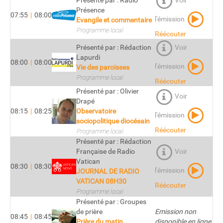
Présenté par : Radio
Voir
Présence
07:55
|
08:00
l'émission
Evangile et commentaire
Programme local
Réécouter
Présenté par : Rédaction
Voir
Lapurdi
08:00
|
08:00
l'émission
Vie des paroisses
Programme local
Réécouter
Présenté par : Olivier
Voir
Drapé
08:15
|
08:25
Observatoire
l'émission
sociopolitique diocésain
Réécouter
Programme local
Présenté par : Rédaction
Française de Radio
Voir
Vatican
08:30
|
08:30
l'émission
JOURNAL DE RADIO
VATICAN 08H30
Réécouter
Programme local
Présenté par : Groupes
de prière
Emission non
08:45
|
08:45
Prière du matin
disponible en ligne